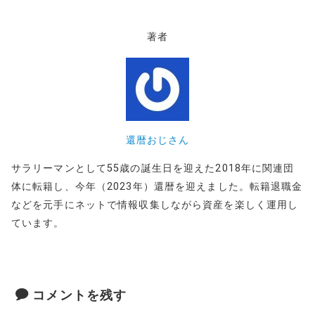
c
it
e
e
p
e
te
n
y
著者
b
r
a
Li
o
n
o
k
k
還暦おじさん
サラリーマンとして55歳の誕生日を迎えた2018年に関連団
体に転籍し、今年（2023年）還暦を迎えました。転籍退職金
などを元手にネットで情報収集しながら資産を楽しく運用し
ています。
コメントを残す