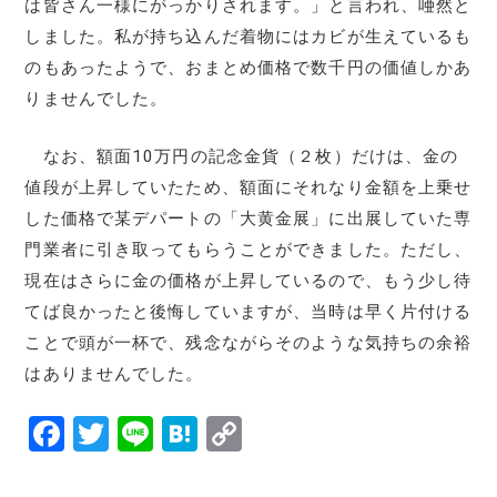
は皆さん一様にがっかりされます。」と言われ、唖然と
しました。私が持ち込んだ着物にはカビが生えているも
のもあったようで、おまとめ価格で数千円の価値しかあ
りませんでした。
なお、額面10万円の記念金貨（２枚）だけは、金の
値段が上昇していたため、額面にそれなり金額を上乗せ
した価格で某デパートの「大黄金展」に出展していた専
門業者に引き取ってもらうことができました。ただし、
現在はさらに金の価格が上昇しているので、もう少し待
てば良かったと後悔していますが、当時は早く片付ける
ことで頭が一杯で、残念ながらそのような気持ちの余裕
はありませんでした。
F
T
Li
H
C
a
w
n
at
o