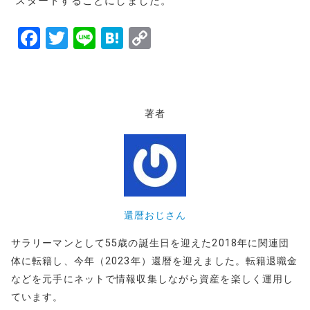
スタートすることにしました。
F
T
Li
H
C
a
w
n
at
o
c
it
e
e
p
e
te
n
y
著者
b
r
a
Li
o
n
o
k
k
還暦おじさん
サラリーマンとして55歳の誕生日を迎えた2018年に関連団
体に転籍し、今年（2023年）還暦を迎えました。転籍退職金
などを元手にネットで情報収集しながら資産を楽しく運用し
ています。