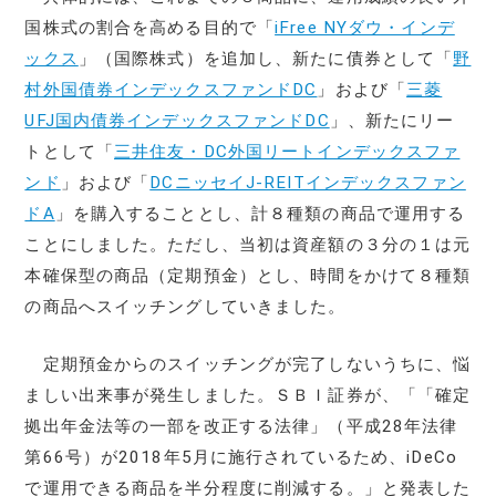
国株式の割合を高める目的で「
iFree NYダウ・インデ
ックス
」（国際株式）を追加し、新たに債券として「
野
村外国債券インデックスファンドDC
」および「
三菱
UFJ国内債券インデックスファンドDC
」、新たにリー
トとして「
三井住友・DC外国リートインデックスファ
ンド
」および「
DCニッセイJ-REITインデックスファン
ドA
」を購入することとし、計８種類の商品で運用する
ことにしました。ただし、当初は資産額の３分の１は元
本確保型の商品（定期預金）とし、時間をかけて８種類
の商品へスイッチングしていきました。
定期預金からのスイッチングが完了しないうちに、悩
ましい出来事が発生しました。ＳＢＩ証券が、「「確定
拠出年金法等の一部を改正する法律」（平成28年法律
第66号）が2018年5月に施行されているため、iDeCo
で運用できる商品を半分程度に削減する。」と発表した