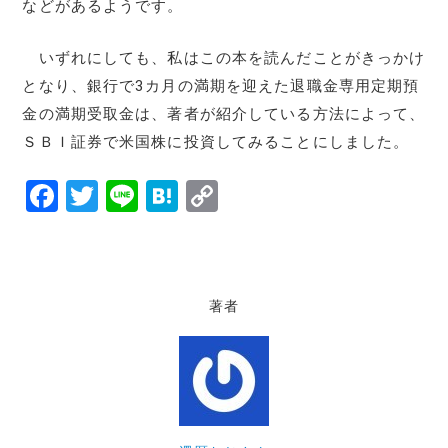
などがあるようです。
いずれにしても、私はこの本を読んだことがきっかけ
となり、銀行で3カ月の満期を迎えた退職金専用定期預
金の満期受取金は、著者が紹介している方法によって、
ＳＢＩ証券で米国株に投資してみることにしました。
F
T
Li
H
C
a
w
n
at
o
c
it
e
e
p
e
te
n
y
著者
b
r
a
Li
o
n
o
k
k