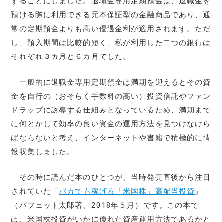
することにしました。退職金専用定期預金は、退職金を
預ける際に利用できる元本保証型の金融商品であり、通
常の定期預金よりも高い優遇金利が適用されます。ただ
し、預入期間は比較的短く、私が利用した二つの銀行は
それぞれ３カ月と６カ月でした。
一般的に退職金専用定期預金は満期を迎えるとその資
金を自行の（おそらく手数料の高い）投資信託やファン
ドラップに誘導する仕組みとなっているため、満期まで
に何とかして効率の良い資金の運用方法を見つけなけら
ばならないと考え、インターネットや書籍で積極的に情
報収集しました。
その時に読んだ本のひとつが、当時発売直後から注目
されていた「
バカでも稼げる「米国株」高配当投資
」
（バフェット太郎著、2018年５月）です。この本で
は、米国株投資がいかに優れた資産運用方法であるかと